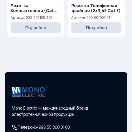
Розетка
Розетка Телефонная
Компьютерная (Cat
двойная (2xRj45 Cat 3)
6)+ ТВ — Концевая (0,5
Артикул: 500-002105-205
Артикул: 500-001905-131
dB) (F)
Подробно
Подробно
Mono Electric — международный бренд
электротехнической продукции.
Телефон:
+998 55 000 01 00