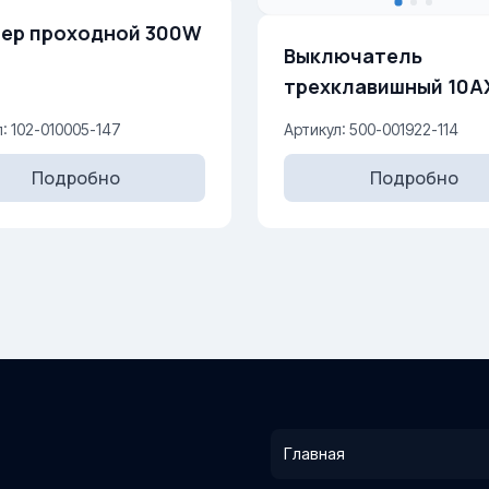
р проходной 300W
Выключатель
трехклавишный 10AX
V
: 102-010005-147
Артикул: 500-001922-114
Подробно
Подробно
Главная