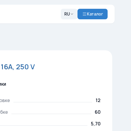
RU
Каталог
6A, 250 V
ики
12
ковке
60
обке
5,70