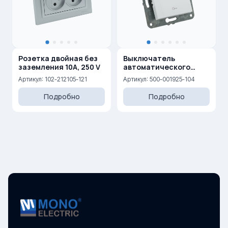
Розетка двойная без
Выключатель
заземления 10A, 250 V
автоматического
открывания двери
Артикул: 102-212105-121
Артикул: 500-001925-104
10AX, 250 V
Подробно
Подробно