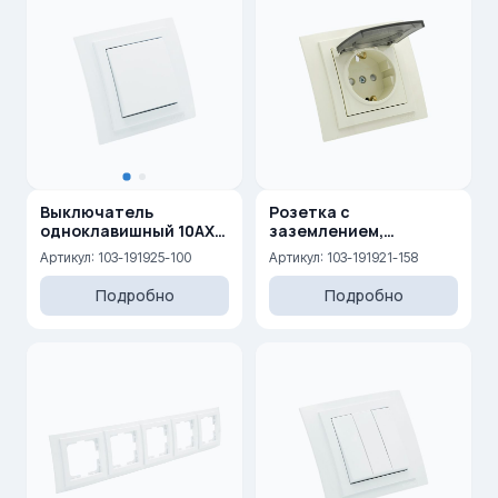
Выключатель
Розетка с
одноклавишный 10AX,
заземлением,
250 V
крышкой и защитными
Артикул: 103-191925-100
Артикул: 103-191921-158
шторками 16A, 250 V
Подробно
Подробно