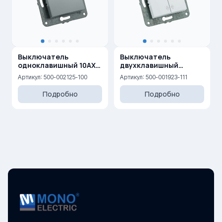
Выключатель
Выключатель
одноклавишный 10AX,
двухклавишный
250 V
проходной 10AX, 250 V
Артикул: 500-002125-100
Артикул: 500-001923-111
Подробно
Подробно