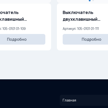
ючатель
Выключатель
клавишный
двухклавишный
дной 10AX, 250 V
проходной 10AX, 
: 105-0101 01-109
Артикул: 105-0101 01-111
Подробно
Подробно
Главная