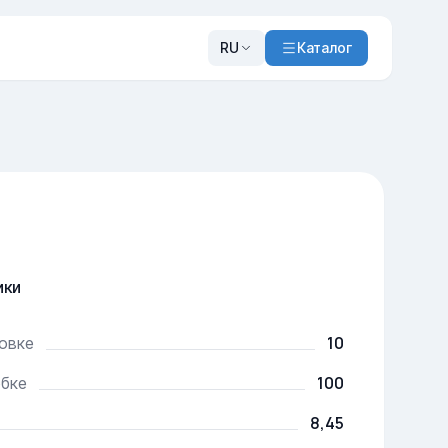
RU
Каталог
ики
10
ковке
100
обке
8,45