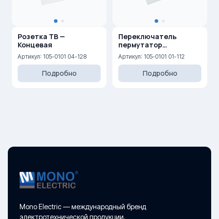
Розетка ТВ —
Переключатель
Концевая
пермутатор
(перекрестный) 10AX,
Артикул: 105-0101 04-128
Артикул: 105-0101 01-112
250 V
Подробно
Подробно
Mono Electric — международный бренд
электротехнической продукции.