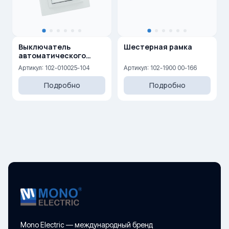
Выключатель
Шестерная рамка
автоматического
открывания двери
Артикул: 102-010025-104
Артикул: 102-1900 00-166
10AX, 250 V
Подробно
Подробно
Mono Electric — международный бренд