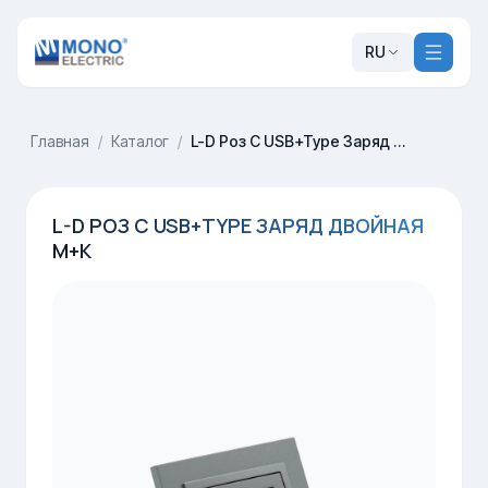
RU
Главная
/
Каталог
/
L-D Роз С USB+Type Заряд Двойная М+К
L-D РОЗ С USB+TYPE ЗАРЯД ДВОЙНАЯ
М+К