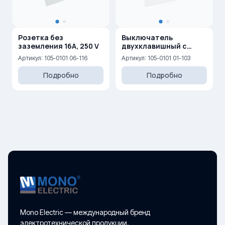
Розетка без
Выключатель
заземления 16A, 250 V
двухклавишный с
подсветкой 10AX, 250 V
Артикул: 105-0101 06-116
Артикул: 105-0101 01-103
Подробно
Подробно
Mono Electric — международный бренд
электротехнической продукции.