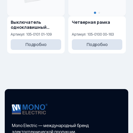
Выключатель
Четверная рамка
одноклавишный
проходной 10AX, 250 V
Артикул: 105-0101 01-109
Артикул: 105-0100 00-163
Подробно
Подробно
Mono Electric — международный бренд
электротехнической продукции.