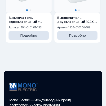
Выключатель
Выключатель
одноклавишный +
двухклавишный 10AX,
Розетка с
250 V
Артикул: 104-0101 01-193
Артикул: 104-0101 01-102
заземлением и
защитой от детей
Подробно
Подробно
Mono Electric — международный бренд
электротехнической продукции.