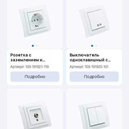
Розетка с
Выключатель
заземлением и
одноклавишный с
защитными шторками
подсветкой 10AX, 250 V
Артикул: 103-191921-119
Артикул: 103-191925-101
16A, 250 V
Подробно
Подробно