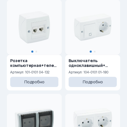
Розетка
Выключатель
компьютерная+телефонная
одноклавишный+
(Rj45 Cat 6+Rj45 Cat 3)
розетка с
Артикул: 101-0101 04-132
Артикул: 104-0101 01-180
заземлением
Подробно
Подробно