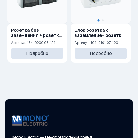
Розетка без
Блок розетка с
заземления + розетка
заземление+ розетка
без заземления
с заземлением 16A,
Артикул: 154-0200 06-121
Артикул: 104-0101 07-120
250 V
Подробно
Подробно
Mono Electric — международный бренд